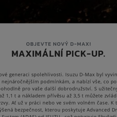
OBJEVTE NOVÝ D-MAX!
MAXIMÁLNÍ PICK-UP.
nové generaci spolehlivosti. Isuzu D-Max byl vyvin
 nejnáročnějším podmínkám, a nabízí vše, co po
pohodlně pro vaše další dobrodružství. S užiteč
až 1,1 t a nákladem přívěsu až 3,5 t můžete zvlá
zvy. Ať už v práci nebo ve svém volném čase. K
ýšená bezpečnost, kterou poskytuje Advanced Dr
 System (ADAS) od ISUZU , což potvrzuje 5hvězd