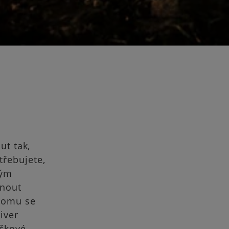
ut tak,
třebujete,
ným
dnout
 tomu se
iver
ičkové