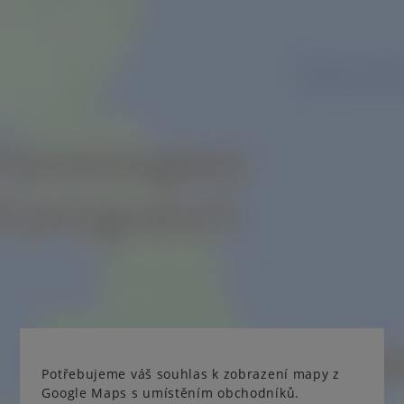
Potřebujeme váš souhlas k zobrazení mapy z
Google Maps s umístěním obchodníků.