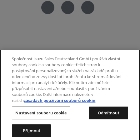
Společnost Isuzu Sales Deutschland GmbH používá vlastní
SPOLEČNOST
soubory cookie a soubory cookie třetích stran k
poskytování personalizovaných služeb na základě profilu
odvozeného ze zvyklostí při prohlížení a ke shromažďování
O nás
informací pro analytické účely. Kliknutím zde můžete
přizpůsobit nastavení a/nebo souhlasit s používáním
Kontakt
souborů cookie. Další informace naleznete v
našich
zásadách používání souborů cookie
.
Často kladené otázky
Nastavení souboru cookie
Odmítnout
DOMŮ
Přijmout