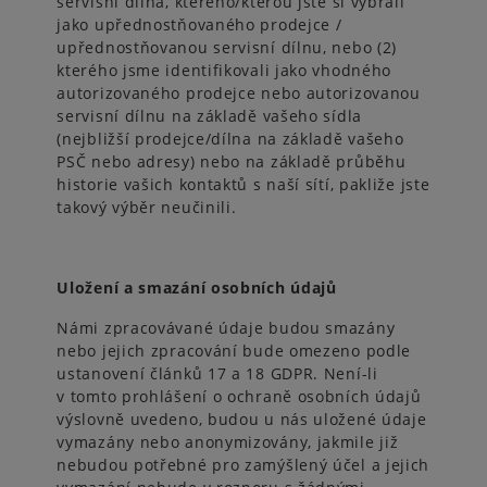
servisní dílna, kterého/kterou jste si vybrali
jako upřednostňovaného prodejce /
upřednostňovanou servisní dílnu, nebo (2)
kterého jsme identifikovali jako vhodného
autorizovaného prodejce nebo autorizovanou
servisní dílnu na základě vašeho sídla
(nejbližší prodejce/dílna na základě vašeho
PSČ nebo adresy) nebo na základě průběhu
historie vašich kontaktů s naší sítí, pakliže jste
takový výběr neučinili.
Uložení a smazání osobních údajů
Námi zpracovávané údaje budou smazány
nebo jejich zpracování bude omezeno podle
ustanovení článků 17 a 18 GDPR. Není-li
v tomto prohlášení o ochraně osobních údajů
výslovně uvedeno, budou u nás uložené údaje
vymazány nebo anonymizovány, jakmile již
nebudou potřebné pro zamýšlený účel a jejich