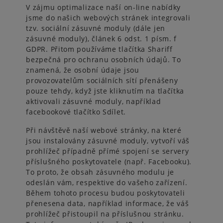
V zájmu optimalizace naší on-line nabídky
jsme do našich webových stránek integrovali
tzv. sociální zásuvné moduly (dále jen
zásuvné moduly), článek 6 odst. 1 písm. f
GDPR. Přitom používáme tlačítka Shariff
bezpečná pro ochranu osobních údajů. To
znamená, že osobní údaje jsou
provozovatelům sociálních sítí přenášeny
pouze tehdy, když jste kliknutím na tlačítka
aktivovali zásuvné moduly, například
facebookové tlačítko Sdílet.
Při návštěvě naší webové stránky, na které
jsou instalovány zásuvné moduly, vytvoří váš
prohlížeč případně přímé spojení se servery
příslušného poskytovatele (např. Facebooku).
To proto, že obsah zásuvného modulu je
odeslán vám, respektive do vašeho zařízení.
Během tohoto procesu budou poskytovateli
přenesena data, například informace, že váš
prohlížeč přistoupil na příslušnou stránku.