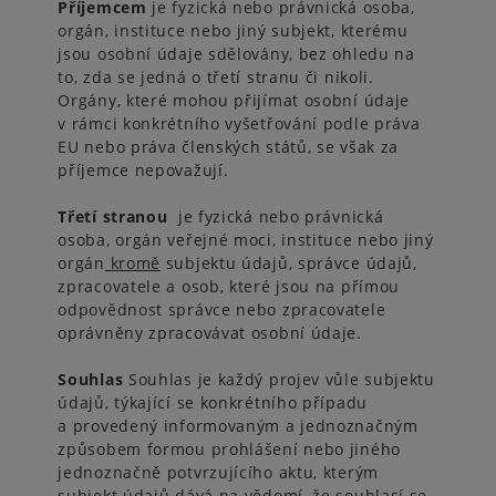
Příjemcem
je fyzická nebo právnická osoba,
orgán, instituce nebo jiný subjekt, kterému
jsou osobní údaje sdělovány, bez ohledu na
to, zda se jedná o třetí stranu či nikoli.
Orgány, které mohou přijímat osobní údaje
v rámci konkrétního vyšetřování podle práva
EU nebo práva členských států, se však za
příjemce nepovažují.
Třetí stranou
je fyzická nebo právnická
osoba, orgán veřejné moci, instituce nebo jiný
orgán
kromě
subjektu údajů, správce údajů,
zpracovatele a osob, které jsou na přímou
odpovědnost správce nebo zpracovatele
oprávněny zpracovávat osobní údaje.
Souhlas
Souhlas je každý projev vůle subjektu
údajů, týkající se konkrétního případu
a provedený informovaným a jednoznačným
způsobem formou prohlášení nebo jiného
jednoznačně potvrzujícího aktu, kterým
subjekt údajů dává na vědomí, že souhlasí se