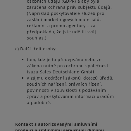
osobních údajů (GDPR) a aby byla
zaručena ochrana práv subjektu údajů.
(Například poskytovatelé služeb pro
zaslání marketingových materiálů;
reklamní a promo agentury – za
předpokladu, že jste udělili svůj
souhlas.)
c) Další třetí osoby:
tam, kde je to předepsáno nebo ze
zákona nutné pro ochranu společnosti
Isuzu Sales Deutschland GmbH
v zájmu dodržení zákonů, dotazů úřadů,
soudních nařízení, právních řízení,
povinností v souvislosti s podáváním
zpráv a poskytováním informací úřadům
a podobně.
Kontakt s autorizovanými smluvními
prodejci a smluvními servisními dílnami