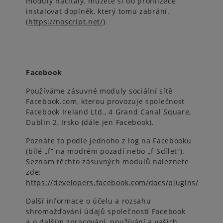
moduly načítaly, můžete si do prohlížeče
instalovat doplněk, který tomu zabrání.
(
https://noscript.net/
)
Facebook
Používáme zásuvné moduly sociální sítě
Facebook.com, kterou provozuje společnost
Facebook Ireland Ltd., 4 Grand Canal Square,
Dublin 2, Irsko (dále jen Facebook).
Poznáte to podle jednoho z log na Facebooku
(bílé „f“ na modrém pozadí nebo „f Sdílet“).
Seznam těchto zásuvných modulů naleznete
zde:
https://developers.facebook.com/docs/plugins/
Další informace o účelu a rozsahu
shromažďování údajů společností Facebook
a o dalším zpracování, používání a vašich