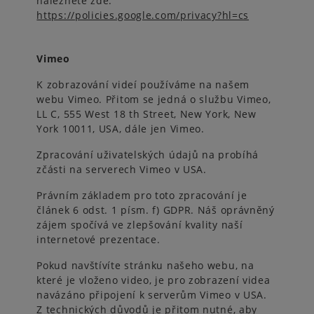
naleznete zde:
https://policies.google.com/privacy?hl=cs
Vimeo
K zobrazování videí používáme na našem
webu Vimeo. Přitom se jedná o službu Vimeo,
LL C, 555 West 18 th Street, New York, New
York 10011, USA, dále jen Vimeo.
Zpracování uživatelských údajů na probíhá
zčásti na serverech Vimeo v USA.
Právním základem pro toto zpracování je
článek 6 odst. 1 písm. f) GDPR. Náš oprávněný
zájem spočívá ve zlepšování kvality naší
internetové prezentace.
Pokud navštívíte stránku našeho webu, na
které je vloženo video, je pro zobrazení videa
navázáno připojení k serverům Vimeo v USA.
Z technických důvodů je přitom nutné, aby