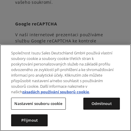
vašeho soukromí.
Google reCAPTCHA
V naší internetové prezentaci používáme
službu Google reCAPTCHA ke kontrole
a zamezení automatizovaných přístupů
Společnost Isuzu Sales Deutschland GmbH používá vlastní
takzvaných botů na naše webové stránky.
soubory cookie a soubory cookie třetích stran k
Jedná se přitom o službu společnosti Google
poskytování personalizovaných služeb na základě profilu
Ireland Limited, Gordon House, Barrow Street,
odvozeného ze zvyklostí při prohlížení a ke shromažďování
Dublin 4, Irsko (dále jen Google).
informací pro analytické účely. Kliknutím zde můžete
přizpůsobit nastavení a/nebo souhlasit s používáním
Prostřednictvím této služby může Google
souborů cookie. Další informace naleznete v
zjistit, z které webové stránky byl odeslán
našich
zásadách používání souborů cookie
.
požadavek, i IP adresu, z níž jste použili tzv.
funkci reCAPTCHA. Kromě vaší IP adresy
Nastavení souboru cookie
Odmítnout
zaznamená Google případně i další informace,
které jsou potřebné pro zpřístupnění
a zajištění této služby.
Přijmout
Právním základem je článek 6 odst. 1 písm. f)