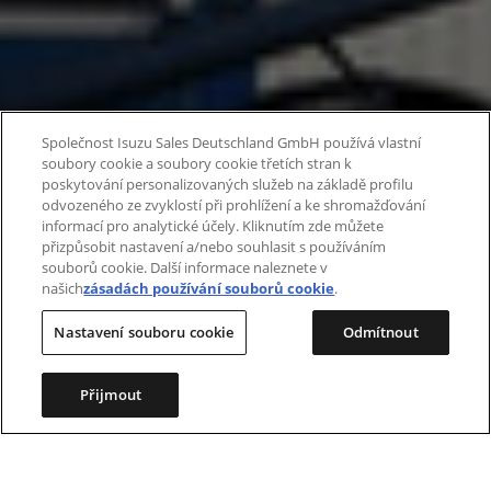
Společnost Isuzu Sales Deutschland GmbH používá vlastní
soubory cookie a soubory cookie třetích stran k
poskytování personalizovaných služeb na základě profilu
odvozeného ze zvyklostí při prohlížení a ke shromažďování
informací pro analytické účely. Kliknutím zde můžete
přizpůsobit nastavení a/nebo souhlasit s používáním
souborů cookie. Další informace naleznete v
našich
zásadách používání souborů cookie
.
Nastavení souboru cookie
Odmítnout
Přijmout