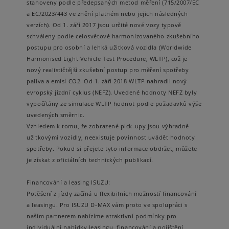
stanoveny podle předepsaných metod měření (715/2007/EC
a EC/2023/443 ve znění platném nebo jejich následných
verzích). Od 1. září 2017 jsou určité nové vozy typově
schváleny podle celosvětově harmonizovaného zkušebního
postupu pro osobní a lehká užitková vozidla (Worldwide
Harmonised Light Vehicle Test Procedure, WLTP), což je
nový realističtější zkušební postup pro měření spotřeby
paliva a emisí CO2. Od 1. září 2018 WLTP nahradil nový
evropský jízdní cyklus (NEFZ). Uvedené hodnoty NEFZ byly
vypočítány ze simulace WLTP hodnot podle požadavků výše
uvedených směrnic.
Vzhledem k tomu, že zobrazené pick-upy jsou výhradně
užitkovými vozidly, neexistuje povinnost uvádět hodnoty
spotřeby. Pokud si přejete tyto informace obdržet, můžete
je získat z oficiálních technických publikací.
Financování a leasing ISUZU:
Potěšení z jízdy začíná u flexibilních možností financování
a leasingu. Pro ISUZU D-MAX vám proto ve spolupráci s
naším partnerem nabízíme atraktivní podmínky pro
individuální nabídky leasingu, financování a pojištění