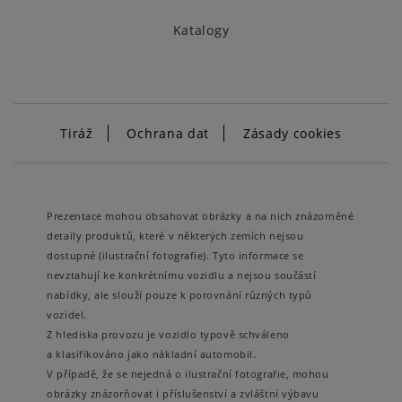
Katalogy
Tiráž
Ochrana dat
Zásady cookies
Prezentace mohou obsahovat obrázky a na nich znázorněné
detaily produktů, které v některých zemích nejsou
dostupné (ilustrační fotografie). Tyto informace se
nevztahují ke konkrétnímu vozidlu a nejsou součástí
nabídky, ale slouží pouze k porovnání různých typů
vozidel.
Z hlediska provozu je vozidlo typově schváleno
a klasifikováno jako nákladní automobil.
V případě, že se nejedná o ilustrační fotografie, mohou
obrázky znázorňovat i příslušenství a zvláštní výbavu