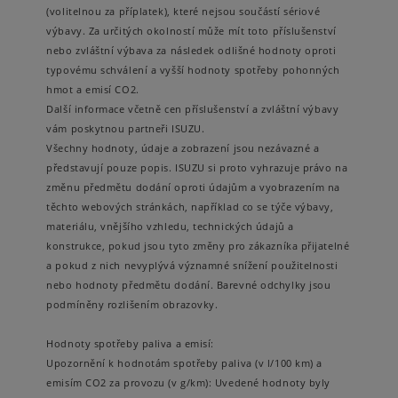
(volitelnou za příplatek), které nejsou součástí sériové
výbavy. Za určitých okolností může mít toto příslušenství
nebo zvláštní výbava za následek odlišné hodnoty oproti
typovému schválení a vyšší hodnoty spotřeby pohonných
hmot a emisí CO2.
Další informace včetně cen příslušenství a zvláštní výbavy
vám poskytnou partneři ISUZU.
Všechny hodnoty, údaje a zobrazení jsou nezávazné a
představují pouze popis. ISUZU si proto vyhrazuje právo na
změnu předmětu dodání oproti údajům a vyobrazením na
těchto webových stránkách, například co se týče výbavy,
materiálu, vnějšího vzhledu, technických údajů a
konstrukce, pokud jsou tyto změny pro zákazníka přijatelné
a pokud z nich nevyplývá významné snížení použitelnosti
nebo hodnoty předmětu dodání. Barevné odchylky jsou
podmíněny rozlišením obrazovky.
Hodnoty spotřeby paliva a emisí:
Upozornění k hodnotám spotřeby paliva (v l/100 km) a
emisím CO2 za provozu (v g/km): Uvedené hodnoty byly