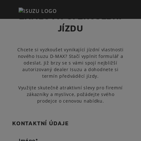
ZAMLUVIT SI ZKUŠEBNÍ
JÍZDU
Chcete si vyzkoušet vynikající jízdní vlastnosti
nového Isuzu D-MAX? Stačí vyplnit formulář a
odeslat. Již brzy se s vámi spojí nejbližší
autorizovaný dealer Isuzu a dohodnete si
termín předváděcí jízdy.
Využijte skutečně atraktivní slevy pro firemní
zákazníky a myslivce, požádejte svého
prodejce o cenovou nabídku.
KONTAKTNÍ ÚDAJE
Jméno