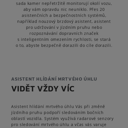
sada kamer nepřetržitě monitorují okolí vozu,
aby vám opravdu nic neuniklo. Přes 20
asistenčních a bezpečnostních systémů,
například nouzový brzdový asistent, asistent
pro udržování v jízdním pruhu nebo
rozpoznávání dopravních značek
s inteligentním omezením rychlosti, se stará
o to, abyste bezpečně dorazili do cíle dorazili.
ASISTENT HLÍDÁNÍ MRTVÉHO ÚHLU
VIDĚT VŽDY VÍC
Asistent hlídání mrtvého úhlu Vás při změně
jízdního pruhu podpoří sledováním bočních
oblastí vozidla. Systém využívá radarové senzory
pro sledování mrtvého úhlu a včas vás varuje