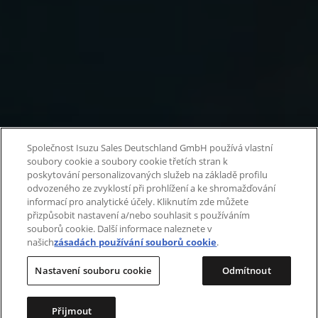
Společnost Isuzu Sales Deutschland GmbH používá vlastní
soubory cookie a soubory cookie třetích stran k
poskytování personalizovaných služeb na základě profilu
odvozeného ze zvyklostí při prohlížení a ke shromažďování
informací pro analytické účely. Kliknutím zde můžete
přizpůsobit nastavení a/nebo souhlasit s používáním
souborů cookie. Další informace naleznete v
našich
zásadách používání souborů cookie
.
Nastavení souboru cookie
Odmítnout
Přijmout