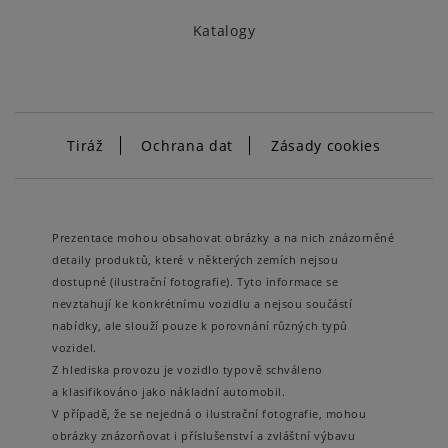
Katalogy
Tiráž
Ochrana dat
Zásady cookies
Prezentace mohou obsahovat obrázky a na nich znázorněné
detaily produktů, které v některých zemích nejsou
dostupné (ilustrační fotografie). Tyto informace se
nevztahují ke konkrétnímu vozidlu a nejsou součástí
nabídky, ale slouží pouze k porovnání různých typů
vozidel.
Z hlediska provozu je vozidlo typově schváleno
a klasifikováno jako nákladní automobil.
V případě, že se nejedná o ilustrační fotografie, mohou
obrázky znázorňovat i příslušenství a zvláštní výbavu