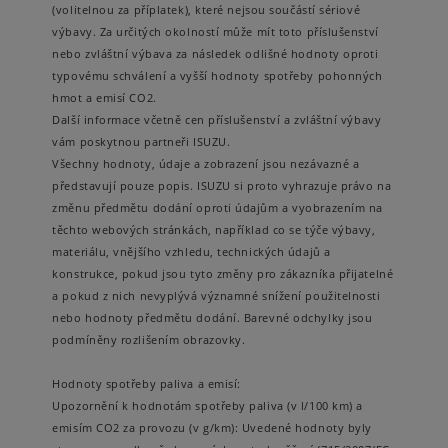
(volitelnou za příplatek), které nejsou součástí sériové
výbavy. Za určitých okolností může mít toto příslušenství
nebo zvláštní výbava za následek odlišné hodnoty oproti
typovému schválení a vyšší hodnoty spotřeby pohonných
hmot a emisí CO2.
Další informace včetně cen příslušenství a zvláštní výbavy
vám poskytnou partneři ISUZU.
Všechny hodnoty, údaje a zobrazení jsou nezávazné a
představují pouze popis. ISUZU si proto vyhrazuje právo na
změnu předmětu dodání oproti údajům a vyobrazením na
těchto webových stránkách, například co se týče výbavy,
materiálu, vnějšího vzhledu, technických údajů a
konstrukce, pokud jsou tyto změny pro zákazníka přijatelné
a pokud z nich nevyplývá významné snížení použitelnosti
nebo hodnoty předmětu dodání. Barevné odchylky jsou
podmíněny rozlišením obrazovky.
Hodnoty spotřeby paliva a emisí:
Upozornění k hodnotám spotřeby paliva (v l/100 km) a
emisím CO2 za provozu (v g/km): Uvedené hodnoty byly