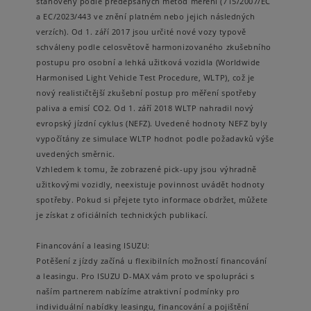
stanoveny podle předepsaných metod měření (715/2007/EC
a EC/2023/443 ve znění platném nebo jejich následných
verzích). Od 1. září 2017 jsou určité nové vozy typově
schváleny podle celosvětově harmonizovaného zkušebního
postupu pro osobní a lehká užitková vozidla (Worldwide
Harmonised Light Vehicle Test Procedure, WLTP), což je
nový realističtější zkušební postup pro měření spotřeby
paliva a emisí CO2. Od 1. září 2018 WLTP nahradil nový
evropský jízdní cyklus (NEFZ). Uvedené hodnoty NEFZ byly
vypočítány ze simulace WLTP hodnot podle požadavků výše
uvedených směrnic.
Vzhledem k tomu, že zobrazené pick-upy jsou výhradně
užitkovými vozidly, neexistuje povinnost uvádět hodnoty
spotřeby. Pokud si přejete tyto informace obdržet, můžete
je získat z oficiálních technických publikací.
Financování a leasing ISUZU:
Potěšení z jízdy začíná u flexibilních možností financování
a leasingu. Pro ISUZU D-MAX vám proto ve spolupráci s
naším partnerem nabízíme atraktivní podmínky pro
individuální nabídky leasingu, financování a pojištění